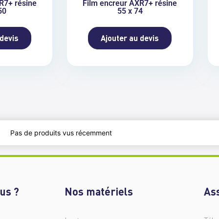
R7+ résine
Film encreur AXR7+ résine
50
55 x 74
 devis
Ajouter au devis
Pas de produits vus récemment
us ?
Nos matériels
As