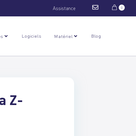
Assistance
0
Logiciels
Blog
es
Matériel
a Z-