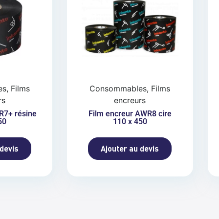
, Films
Consommables, Films
rs
encreurs
R7+ résine
Film encreur AWR8 cire
50
110 x 450
 devis
Ajouter au devis