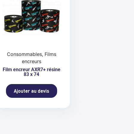
Consommables, Films
encreurs
Film encreur AXR7+ résine
83 x 74
Ajouter au devis