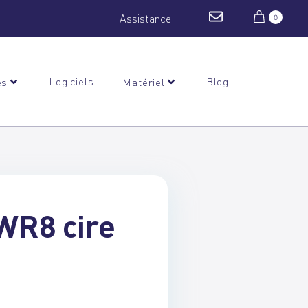
Assistance
0
Logiciels
Blog
es
Matériel
WR8 cire