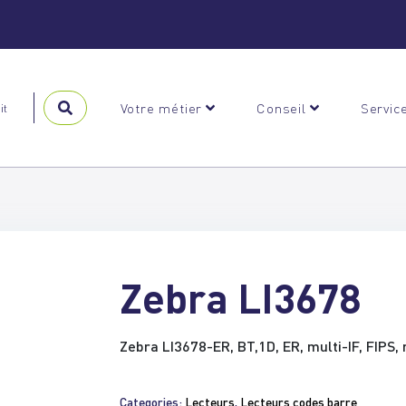
Votre métier
Conseil
Servic
Zebra LI3678
Zebra LI3678-ER, BT,1D, ER, multi-IF, FIPS, n
Categories:
Lecteurs
,
Lecteurs codes barre