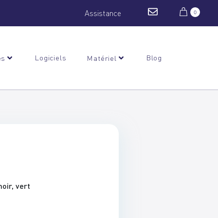
Assistance
0
Logiciels
Blog
es
Matériel
oir, vert