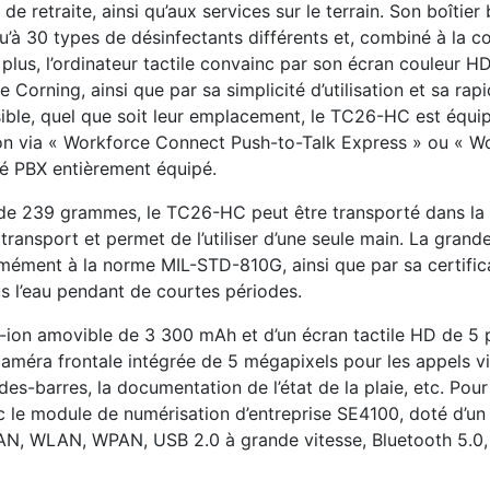
retraite, ainsi qu’aux services sur le terrain. Son boîtier 
u’à 30 types de désinfectants différents et, combiné à la c
 plus, l’ordinateur tactile convainc par son écran couleur 
 Corning, ainsi que par sa simplicité d’utilisation et sa rapi
ible, quel que soit leur emplacement, le TC26-HC est équipé
ion via « Workforce Connect Push-to-Talk Express » ou « W
é PBX entièrement équipé.
 de 239 grammes, le TC26-HC peut être transporté dans la 
transport et permet de l’utiliser d’une seule main. La grande
rmément à la norme MIL-STD-810G, ainsi que par sa certificat
us l’eau pendant de courtes périodes.
-ion amovible de 3 300 mAh et d’un écran tactile HD de 5 p
e caméra frontale intégrée de 5 mégapixels pour les appels 
s-barres, la documentation de l’état de la plaie, etc. Pour
 le module de numérisation d’entreprise SE4100, doté d’un t
N, WLAN, WPAN, USB 2.0 à grande vitesse, Bluetooth 5.0,