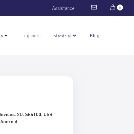
Assistance
0
Logiciels
Blog
es
Matériel
evices, 2D, SE4100, USB,
, Android