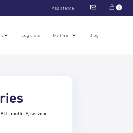
Assistance
0
Logiciels
Blog
es
Matériel
ries
LII, multi-IF, serveur