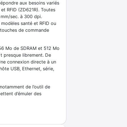
x répondre aux besoins variés
) et RFID (ZD621R). Toutes
 mm/sec. à 300 dpi.
es modèles santé et RFID ou
ois touches de commande
, 256 Mo de SDRAM et 512 Mo
rt presque librement. De
 Une connexion directe à un
ôte USB, Ethernet, série,
 notamment de l’outil de
mettent d’émuler des