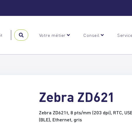
Votre métier
Conseil
Servic
Zebra ZD621
Zebra ZD621t, 8 pts/mm (203 dpi), RTC, US
(BLE), Ethernet, gris