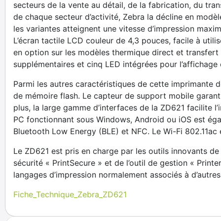
secteurs de la vente au détail, de la fabrication, du tra
de chaque secteur d’activité, Zebra la décline en modè
les variantes atteignent une vitesse d’impression max
L’écran tactile LCD couleur de 4,3 pouces, facile à util
en option sur les modèles thermique direct et transfer
supplémentaires et cinq LED intégrées pour l’affichage d
Parmi les autres caractéristiques de cette imprimante
de mémoire flash. Le capteur de support mobile garanti
plus, la large gamme d’interfaces de la ZD621 facilite l
PC fonctionnant sous Windows, Android ou iOS est égale
Bluetooth Low Energy (BLE) et NFC. Le Wi-Fi 802.11ac et
Le ZD621 est pris en charge par les outils innovants de 
sécurité « PrintSecure » et de l’outil de gestion « Prin
langages d’impression normalement associés à d’autre
Fiche_Technique_Zebra_ZD621