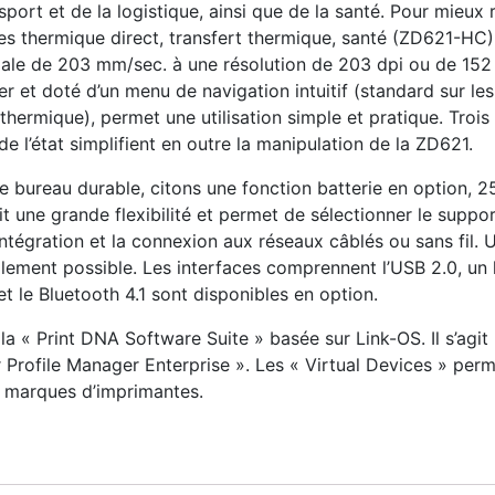
nsport et de la logistique, ainsi que de la santé. Pour mieu
les thermique direct, transfert thermique, santé (ZD621-HC
imale de 203 mm/sec. à une résolution de 203 dpi ou de 152
iser et doté d’un menu de navigation intuitif (standard sur l
t thermique), permet une utilisation simple et pratique. Tr
e l’état simplifient en outre la manipulation de la ZD621.
 de bureau durable, citons une fonction batterie en option
t une grande flexibilité et permet de sélectionner le suppo
’intégration et la connexion aux réseaux câblés ou sans fil.
ment possible. Les interfaces comprennent l’USB 2.0, un h
 le Bluetooth 4.1 sont disponibles en option.
la « Print DNA Software Suite » basée sur Link-OS. Il s’agit
ter Profile Manager Enterprise ». Les « Virtual Devices » per
s marques d’imprimantes.