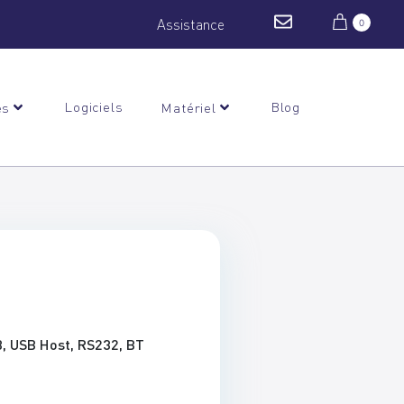
Assistance
0
Logiciels
Blog
es
Matériel
B, USB Host, RS232, BT